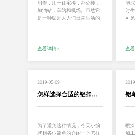
用着，用于住宅楼，办公楼，
能
加油站，车站和机场。虽然它
时
是一种贴近人人们日常生活的
可
产品，但仍有一些人对铝单
用铝
板...
查看详情>
查看
2019-05-09
2019
怎样选择合适的铝扣板吊顶？
铝
为了避免这种情况，今天小编
喷
就相各位简单的介绍一下怎样
加