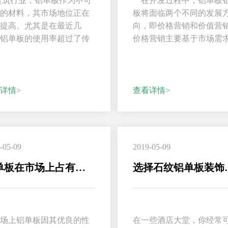
建筑行业，铝单板作为不可
在开发过程中，铝单板
少的材料，其市场地位正在
板将面临两个不同的发展
步提高。尤其是在最近几
向，即价格营销和价值营
，铝单板的使用率超过了传
价格营销主要基于市场需
饰材料的使用率...
并设定合理的价格。通过适.
详情>
查看详情>
-05-09
2019-05-09
铝单板在市场上占有一席之地的原因
选择石纹
市场上铝单板因其优良的性
在一些酒店大堂，你经常