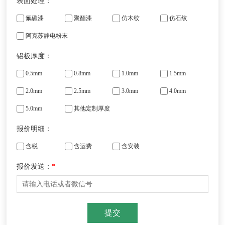
表面处理：
氟碳漆
聚酯漆
仿木纹
仿石纹
阿克苏静电粉末
铝板厚度：
0.5mm
0.8mm
1.0mm
1.5mm
2.0mm
2.5mm
3.0mm
4.0mm
5.0mm
其他定制厚度
报价明细：
含税
含运费
含安装
报价发送：
*