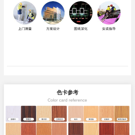
色卡参考
Color card reference