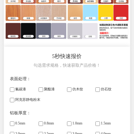
5秒快速报价
勾选需求规格，快速获取产品价格！
表面处理：
氟碳漆
聚酯漆
仿木纹
仿石纹
阿克苏静电粉末
铝板厚度：
0.5mm
0.8mm
1.0mm
1.5mm
2.0mm
2.5mm
3.0mm
4.0mm