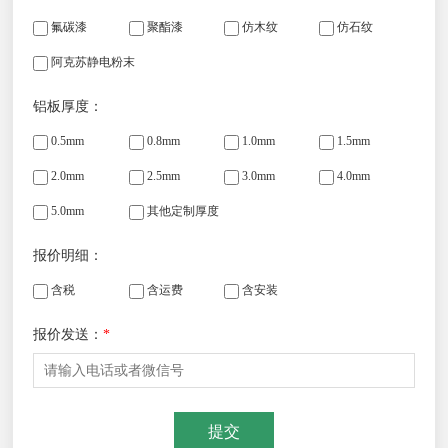
氟碳漆
聚酯漆
仿木纹
仿石纹
阿克苏静电粉末
铝板厚度：
0.5mm
0.8mm
1.0mm
1.5mm
2.0mm
2.5mm
3.0mm
4.0mm
5.0mm
其他定制厚度
报价明细：
含税
含运费
含安装
报价发送：
*