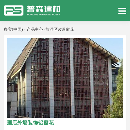
多宝(中国) - 产品中心 -
旅游区改造窗花
酒店外墙装饰铝窗花