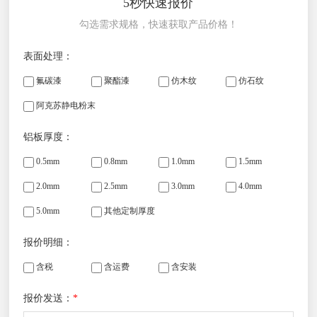
5秒快速报价
勾选需求规格，快速获取产品价格！
表面处理：
氟碳漆
聚酯漆
仿木纹
仿石纹
阿克苏静电粉末
铝板厚度：
0.5mm
0.8mm
1.0mm
1.5mm
2.0mm
2.5mm
3.0mm
4.0mm
5.0mm
其他定制厚度
报价明细：
含税
含运费
含安装
报价发送：
*