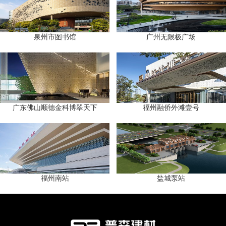
泉州市图书馆
广州无限极广场
广东佛山顺德金科博翠天下
福州融侨外滩壹号
福州南站
盐城泵站