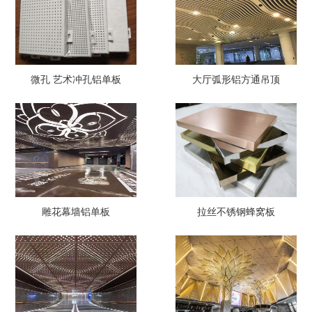
微孔 艺术冲孔铝单板
大厅弧形铝方通吊顶
雕花幕墙铝单板
拉丝不锈钢蜂窝板